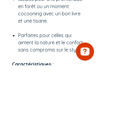
en forêt ou un moment
cocooning avec un bon livre
et une tisane.
Parfaites pour celles qui
aiment la nature et le confort,
sans compromis sur le style.
Caractéristiques :
Taille unique : 10 x 17 cm, elles
s’adaptent à toutes les
mains.
Matériaux : Extérieur en coton
biologique, doublure en
polaire ultra-douce.
Entretien : Lavage en
machine à 30°C, pour une