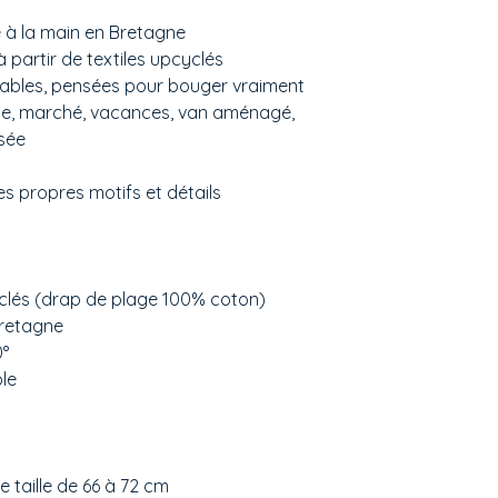
 à la main en Bretagne
à partir de textiles upcyclés
tables, pensées pour bouger vraiment
age, marché, vacances, van aménagé,
sée
 propres motifs et détails
yclés (drap de plage 100% coton)
Bretagne
0°
le
de taille de 66 à 72 cm