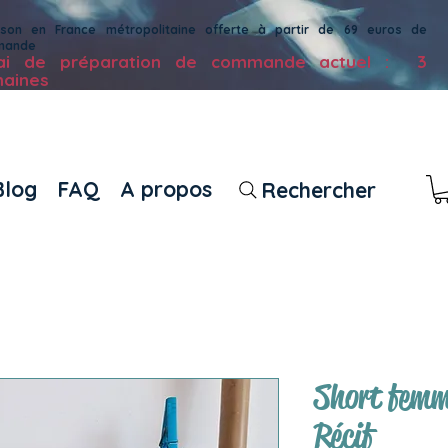
aison en France métropolitaine offerte à partir de 69 euros de
mande
lai de préparation de commande actuel : 3
aines
Blog
FAQ
A propos
Rechercher
Short femm
Récif