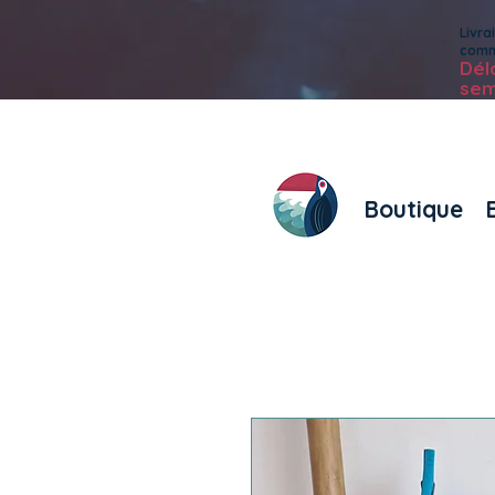
Livr
com
Dé
sem
Boutique