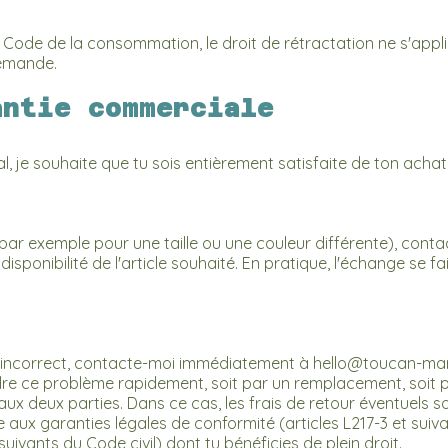
:
 Code de la consommation, le droit de rétractation ne s'app
demande.
antie commerciale
l, je souhaite que tu sois entièrement satisfaite de ton achat
(par exemple pour une taille ou une couleur différente), cont
sponibilité de l'article souhaité. En pratique, l'échange se fait 
ou incorrect, contacte-moi immédiatement à
hello@toucan-mari
e ce problème rapidement, soit par un remplacement, soit 
ux deux parties. Dans ce cas, les frais de retour éventuels 
 aux garanties légales de conformité (articles L217-3 et su
suivants du Code civil) dont tu bénéficies de plein droit.