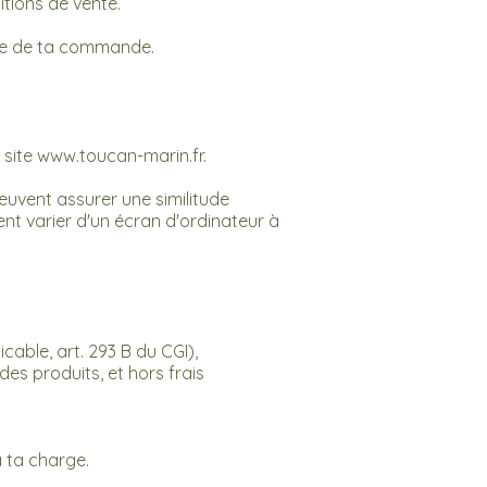
itions de vente.
te de ta commande.
 site
www.toucan-marin.fr
.
euvent assurer une similitude
nt varier d'un écran d'ordinateur à
cable, art. 293 B du CGI),
es produits, et hors frais
 ta charge.