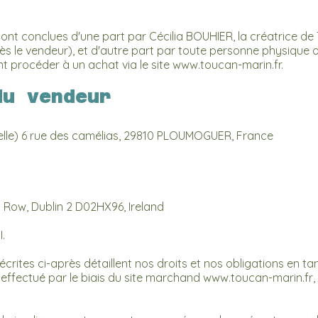
ont conclues d'une part par Cécilia BOUHIER, la créatrice d
ès le vendeur), et d'autre part par toute personne physiqu
t procéder à un achat via le site
www.toucan-marin.fr
.
du vendeur
uelle) 6 rue des camélias, 29810 PLOUMOGUER, France
s Row, Dublin 2 D02HX96, Ireland
.
rites ci-après détaillent nos droits et nos obligations en tan
 effectué par le biais du site marchand
www.toucan-marin.fr