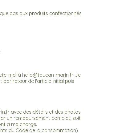
lique pas aux produits confectionnés
.
acte-moi à
hello@toucan-marin.fr
. Je
par retour de l'article initial puis
n.fr
avec des détails et des photos
par un remboursement complet, soit
sont à ma charge.
ivants du Code de la consommation)