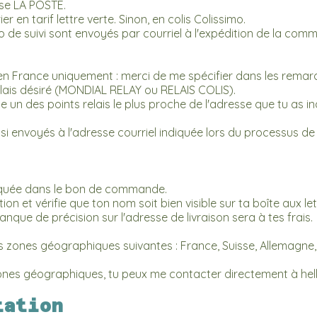
lise LA POSTE.
rier en tarif lettre verte. Sinon, en colis Colissimo.
éro de suivi sont envoyés par courriel à l'expédition de la com
s, en France uniquement : merci de me spécifier dans les rema
ais désiré (MONDIAL RELAY ou RELAIS COLIS).
ne un des points relais le plus proche de l'adresse que tu as 
ussi envoyés à l'adresse courriel indiquée lors du processus 
ndiquée dans le bon de commande.
on et vérifie que ton nom soit bien visible sur ta boîte aux let
que de précision sur l'adresse de livraison sera à tes frais.
zones géographiques suivantes : France, Suisse, Allemagne, Au
zones géographiques, tu peux me contacter directement à
he
tation