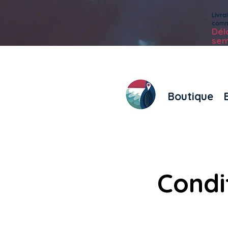
Livr
com
Dé
sem
Boutique
Condi