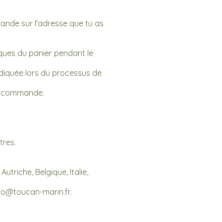
mande sur l'adresse que tu as
rques du panier pendant le
indiquée lors du processus de
de commande.
tres.
triche, Belgique, Italie,
llo@toucan-marin.fr
.