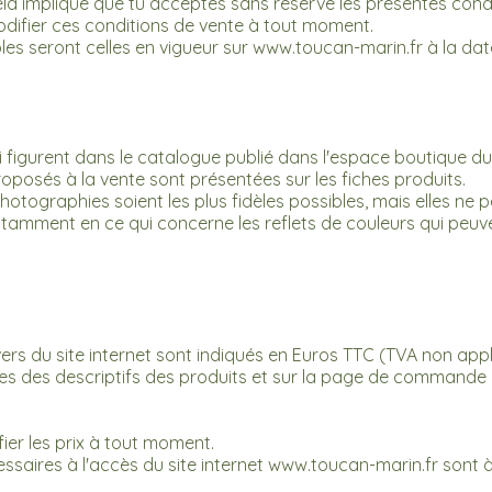
 cela implique que tu acceptes sans réserve les présentes cond
odifier ces conditions de vente à tout moment.
les seront celles en vigueur sur
www.toucan-marin.fr
à la da
 figurent dans le catalogue publié dans l'espace boutique du
oposés à la vente sont présentées sur les fiches produits.
otographies soient les plus fidèles possibles, mais elles ne p
otamment en ce qui concerne les reflets de couleurs qui peuve
ers du site internet sont indiqués en Euros TTC (TVA non appli
s des descriptifs des produits et sur la page de commande d
fier les prix à tout moment.
ssaires à l'accès du site internet
www.toucan-marin.fr
sont à