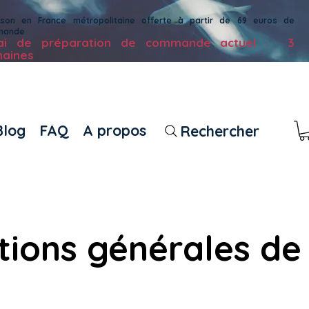
aison en France métropolitaine offerte à partir de 69 euros de
mande
lai de préparation de commande actuel : 3
aines
Blog
FAQ
A propos
Rechercher
tions générales de