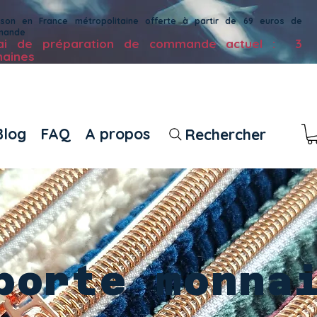
aison en France métropolitaine offerte à partir de 69 euros de
mande
lai de préparation de commande actuel : 3
aines
Blog
FAQ
A propos
Rechercher
porte monna