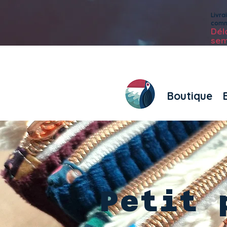
Livr
com
Dé
sem
Boutique
Petit 