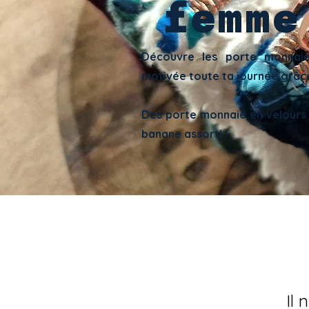
femme
Découvre les porte monnaie
motivée toute ta journée grâce
Des porte monnaie en velours
banane assorti !
Il 