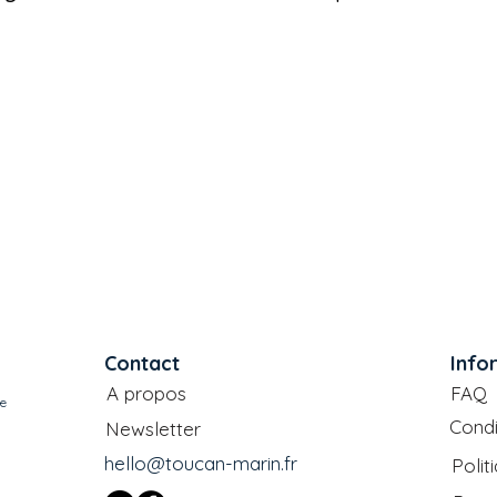
Contact
Info
A propos
FAQ
le
Condi
Newsletter
hello@toucan-marin.fr
Polit