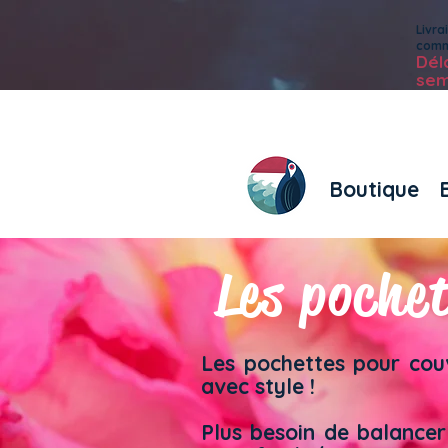
Livr
com
Dé
sem
Boutique
Les poche
Les pochettes pour couv
avec style !​​
Plus besoin de balancer