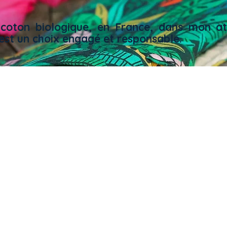
coton biologique, en France, dans mon atel
st un choix engagé et responsable.​