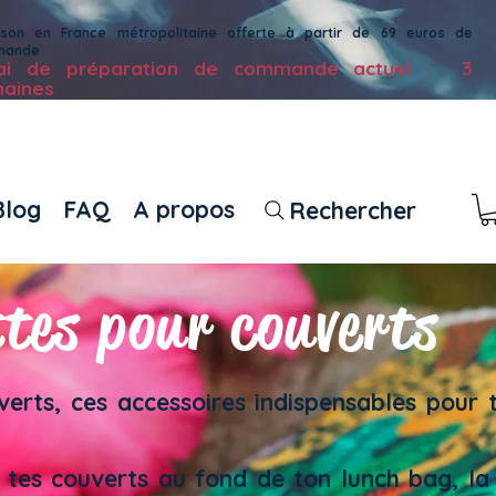
aison en France métropolitaine offerte à partir de 69 euros de
mande
lai de préparation de commande actuel : 3
aines
Blog
FAQ
A propos
Rechercher
ttes pour couverts
erts, ces accessoires indispensables
pour 
 tes couverts au fond de ton lunch bag, la