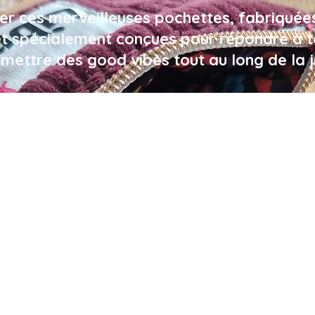
er ces merveilleuses pochettes, fabriqué
et spécialement conçues pour répondre à te
smettre des good vibes tout au long de la j