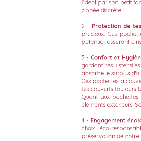
l'idéal par son petit f
zippée discrète !
2 -
Protection de te
précieux. Ces pochett
potentiel, assurant ains
3 -
Confort et Hygiè
gardant tes ustensile
absorbe le surplus d'hu
Ces pochettes à couver
tes couverts toujours 
Quant aux pochettes à 
éléments extérieurs. S
4 -
Engagement écol
choix éco-responsab
préservation de notre 