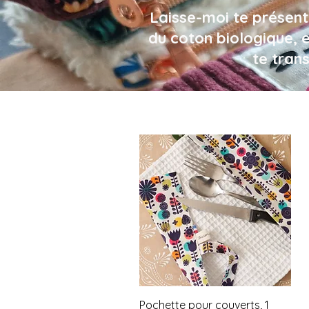
Laisse-moi te présent
du coton biologique, 
te tran
Aperçu rapide
Pochette pour couverts, 1