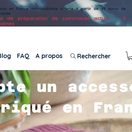
aison en France métropolitaine offerte à partir de 69 euros de
mande
lai de préparation de commande actuel : 3
aines
Blog
FAQ
A propos
Rechercher
pte un access
briqué en Fra