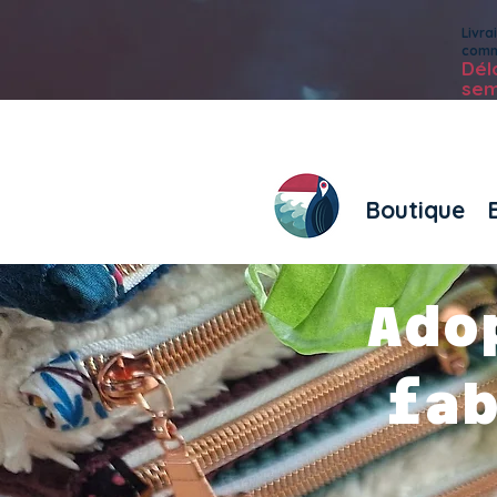
Livr
com
Dé
sem
Boutique
Ado
fa