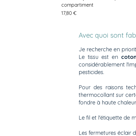
compartiment
Prix
17,80 €
Avec quoi sont fab
Je recherche en priori
Le tissu est en
coto
considérablement l'imp
pesticides.
Pour des raisons tech
thermocollant sur cert
fondre à haute chaleur e
Le fil et l'étiquette d
Les fermetures éclair 