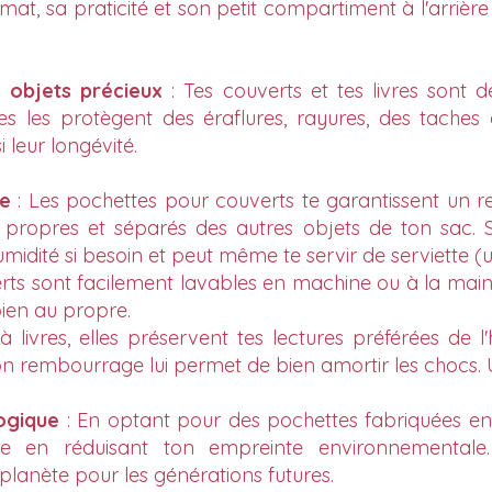
ormat, sa praticité et son petit compartiment à l'arriè
s objets précieux
: Tes couverts et tes livres son
es les protègent des éraflures, rayures, des tach
i leur longévité.
ne
: Les pochettes pour couverts te garantissent un 
s propres et séparés des autres objets de ton sac. S
midité si besoin et peut même te servir de serviette (u
ts sont facilement lavables en machine ou à la main s
bien au propre.
livres, elles préservent tes lectures préférées de l'
on rembourrage lui permet de bien amortir les chocs. U
ogique
: En optant pour des pochettes fabriquées en 
le en réduisant ton empreinte environnementale.
planète pour les générations futures.