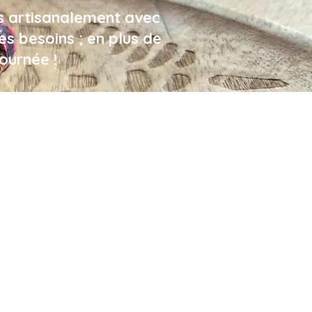
es artisanalement avec
s besoins ; en plus de
ournée !