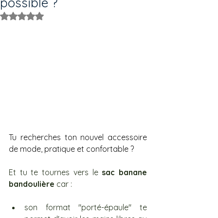
possible ?
Noté NaN étoiles sur 5.
Tu recherches ton nouvel accessoire 
de mode, pratique et confortable ?
Et tu te tournes vers le 
sac banane 
bandoulière
 car :
son format "porté-épaule" te 