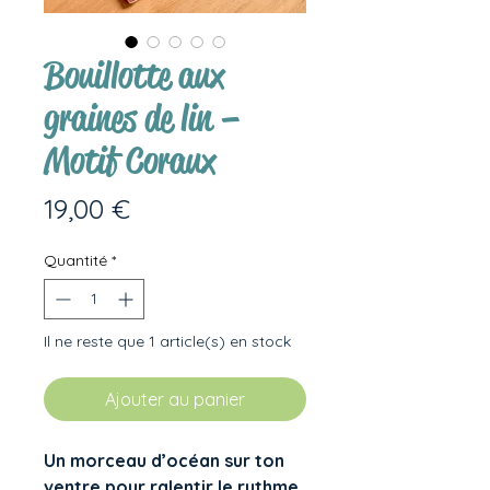
Bouillotte aux
graines de lin –
Motif Coraux
Prix
19,00 €
Quantité
*
Il ne reste que 1 article(s) en stock
Ajouter au panier
Un morceau d’océan sur ton
ventre pour ralentir le rythme.