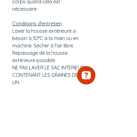
corps quand cela est
nécessaire.
Conditions d'entretien
:
Laver la housse extérieure si
besoin à 30°C à la main ou en
machine. Sécher à l'air libre.
Repassage de la housse
extérieure possible.
NE PAS LAVER LE SAC INTERIEUR
CONTENANT LES GRAINES DE
LIN.
Délai de préparation de
commande : voir le bandeau
supérieur de la page d'accueil
Envoi en colis suivi, à domicile ou
relais
Paiement sécurisé par CB ou