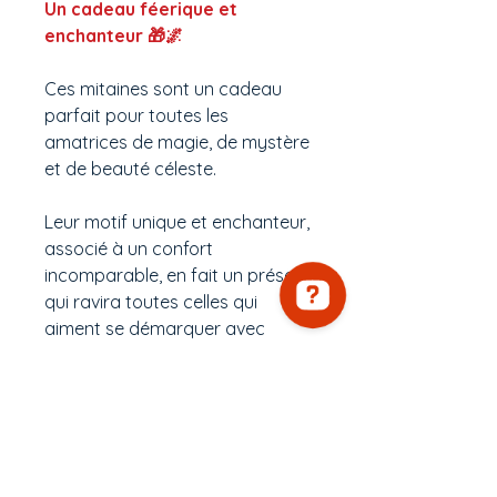
Un cadeau féerique et
enchanteur 🎁🌌
Ces mitaines sont un cadeau
parfait pour toutes les
amatrices de magie, de mystère
et de beauté céleste.
Leur motif unique et enchanteur,
associé à un confort
incomparable, en fait un présent
qui ravira toutes celles qui
aiment se démarquer avec
originalité.
Ces mitaines au
motif lune,
étoiles, végétaux et fées
magiques
sont bien plus qu’un
accessoire : elles sont une