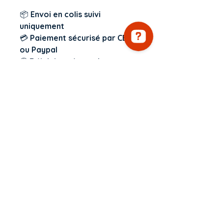
📦
Envoi en colis suivi
uniquement
💳
Paiement sécurisé par CB
ou Paypal
🕒
Délai de préparation
indiqué en haut de la page
d'accueil
👉
Ajoute-le à ton panier et
pars légère vers de nouveaux
horizons.
Envie de prolonger l’évasion ?
👉 Découvre tous les
sacs
banane cousus main
Tu aimes ce modèle ? Alors
le