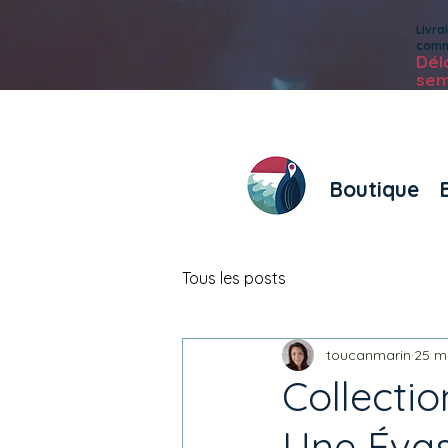
Livr
com
Dé
sem
Boutique
Tous les posts
toucanmarin
25 m
Collecti
Une Évas