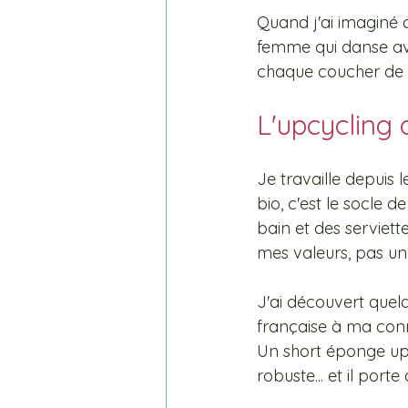
Quand j'ai imaginé c
femme qui danse avec
chaque coucher de so
L'upcyclin
Je travaille depuis 
bio, c'est le socle 
bain et des serviet
mes valeurs, pas un
J'ai découvert quelq
française à ma conn
Un short éponge upcy
robuste... et il port