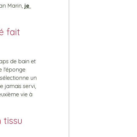
an Marin, 
je 
 fait 
aps de bain et 
e l'éponge 
 sélectionne un 
e jamais servi, 
euxième vie à 
tissu 