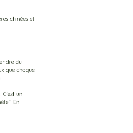
res chinées et 
rendre du 
eux que chaque 
. 
 C'est un 
ète". En 