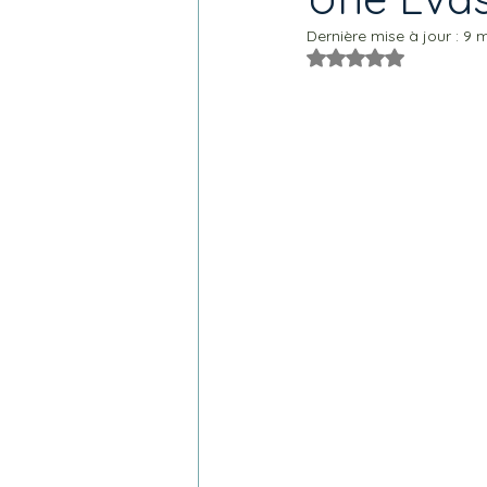
Dernière mise à jour :
9 
Noté NaN étoiles s