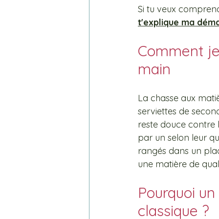
Si tu veux comprend
t'explique ma déma
Comment je 
main
La chasse aux matièr
serviettes de secon
reste douce contre l
par un selon leur qua
rangés dans un placa
une matière de quali
Pourquoi un
classique ?