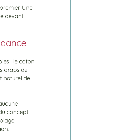
 premier. Une 
le devant 
ndance
les : le coton 
es draps de 
 naturel de 
 aucune 
du concept. 
plage, 
ion.