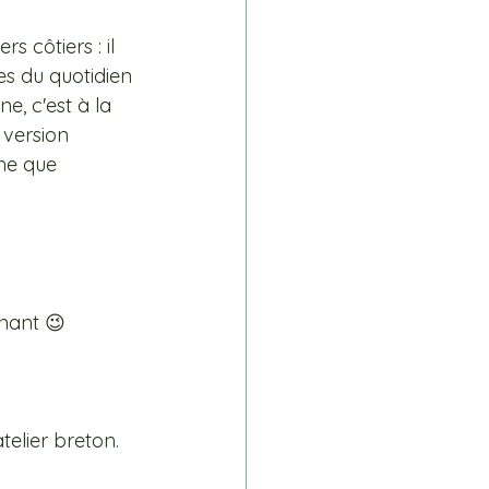
rs côtiers : il 
es du quotidien 
e, c'est à la 
 version 
me que 
enant 😉 
telier breton.