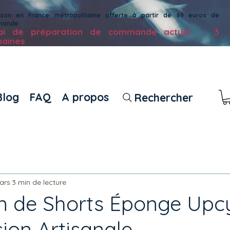
aison en France métropolitaine offerte à partir de 69 euros de
mande
lai de préparation de commande actuel : 3
aines
Blog
FAQ
A propos
Rechercher
ars
3 min de lecture
on de Shorts Éponge Upcy
ion Artisanale