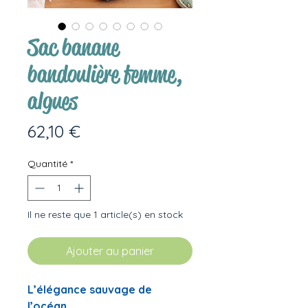
Sac banane
bandoulière femme,
algues
Prix
62,10 €
Quantité
*
Il ne reste que 1 article(s) en stock
Ajouter au panier
L’élégance sauvage de
l’océan